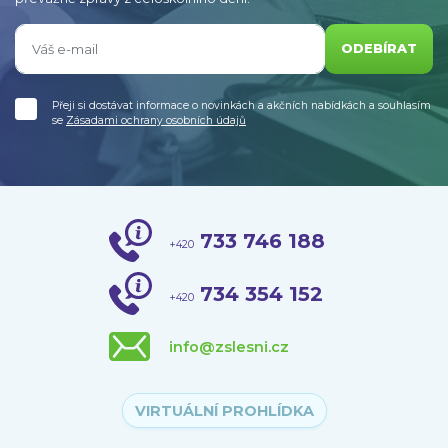
ODEBÍRAT
Přeji si dostávat informace o novinkách a akčních nabídkách a souhlasím
se
Zásadami ochrany osobních údajů
733 746 188
+420
734 354 152
+420
info@zslesni.cz
VIRTUÁLNÍ PROHLÍDKA