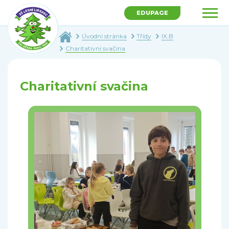
EDUPAGE
Úvodní stránka
Třídy
IX.B
Charitativní svačina
Charitativní svačina