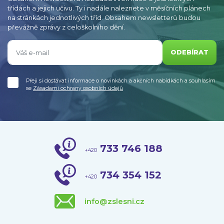
třídách a jejich učivu. Ty i nadále naleznete v měsíčních plánech
na stránkách jednotlivých tříd. Obsahem newsletterů budou
převážně zprávy z celoškolního dění.
ODEBÍRAT
Přeji si dostávat informace o novinkách a akčních nabídkách a souhlasím
se
Zásadami ochrany osobních údajů
733 746 188
+420
734 354 152
+420
info@zslesni.cz