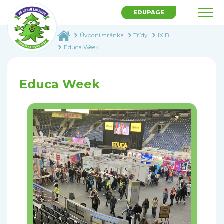
EDUPAGE
Úvodní stránka
Třídy
IX.B
Educa Week
Educa Week