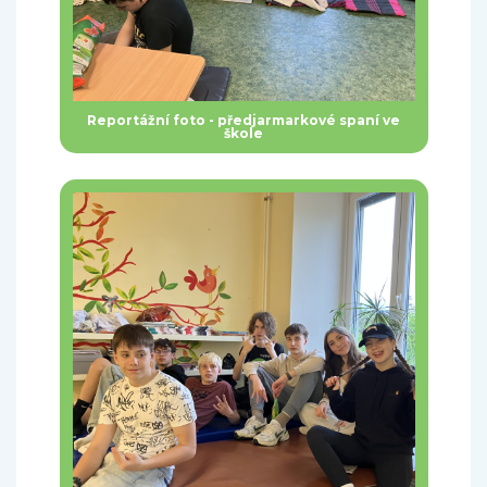
Reportážní foto - předjarmarkové spaní ve
škole