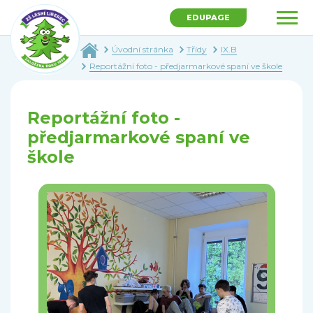
EDUPAGE
Úvodní stránka
Třídy
IX.B
Reportážní foto - předjarmarkové spaní ve škole
Reportážní foto -
předjarmarkové spaní ve
škole