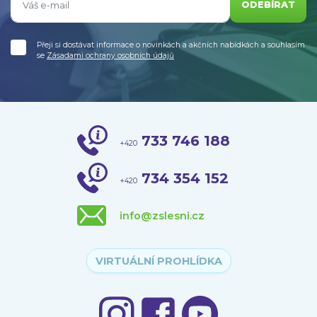
ODEBÍRAT
Přeji si dostávat informace o novinkách a akčních nabídkách a souhlasím
se
Zásadami ochrany osobních údajů
733 746 188
+420
734 354 152
+420
info@zslesni.cz
VIRTUÁLNÍ PROHLÍDKA