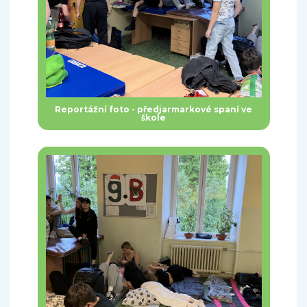
Reportážní foto - předjarmarkové spaní ve
škole