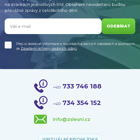
na stránkách jednotlivých tříd. Obsahem newsletterů budou
převážně zprávy z celoškolního dění.
ODEBÍRAT
Přeji si dostávat informace o novinkách a akčních nabídkách a souhlasím
se
Zásadami ochrany osobních údajů
733 746 188
+420
734 354 152
+420
info@zslesni.cz
VIRTUÁLNÍ PROHLÍDKA