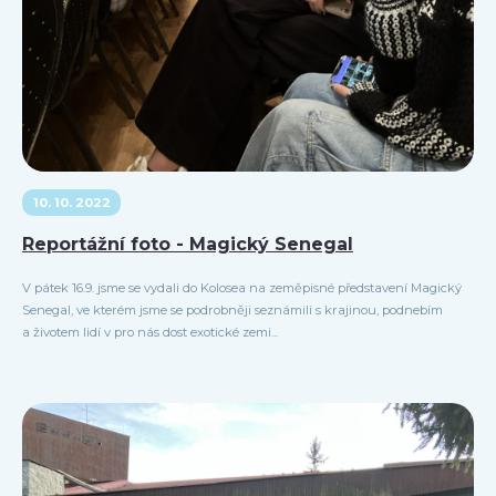
10. 10. 2022
Reportážní foto - Magický Senegal
V pátek 16.9. jsme se vydali do Kolosea na zeměpisné představení Magický
Senegal, ve kterém jsme se podrobněji seznámili s krajinou, podnebím
a životem lidí v pro nás dost exotické zemi...