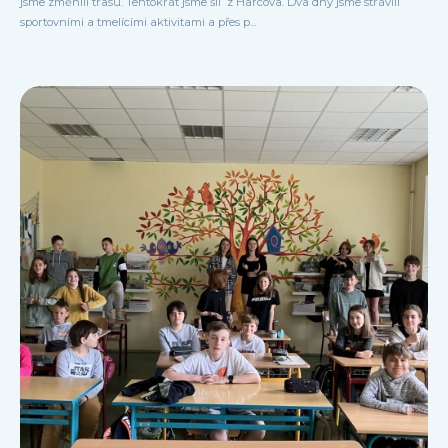
jsme změnili trasu. Tentokrát jsme šli z Harcova. Dva dny jsme strávili
sportovními a tmelícími aktivitami a přes p...