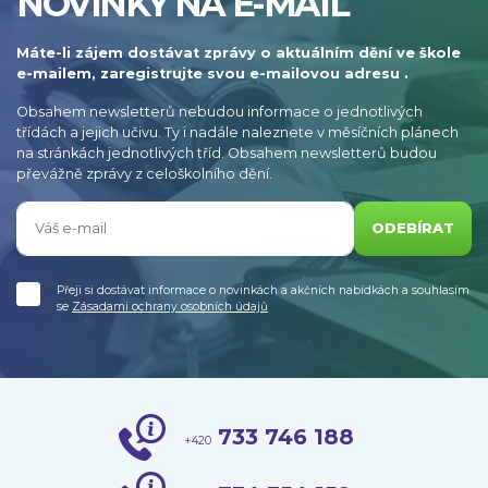
NOVINKY NA E-MAIL
Máte-li zájem dostávat zprávy o aktuálním dění ve škole
e-mailem, zaregistrujte svou e-mailovou adresu .
Obsahem newsletterů nebudou informace o jednotlivých
třídách a jejich učivu. Ty i nadále naleznete v měsíčních plánech
na stránkách jednotlivých tříd. Obsahem newsletterů budou
převážně zprávy z celoškolního dění.
ODEBÍRAT
Přeji si dostávat informace o novinkách a akčních nabídkách a souhlasím
se
Zásadami ochrany osobních údajů
733 746 188
+420