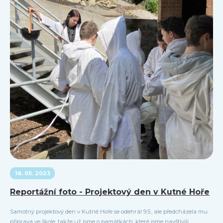
16. 05. 2023
Reportážní foto - Projektový den v Kutné Hoře
Samotný projektový den v Kutné Hoře se odehrál 9.5., ale předcházela mu
příprava ve škole, takže už jsme o památkách, které jsme navštívili,