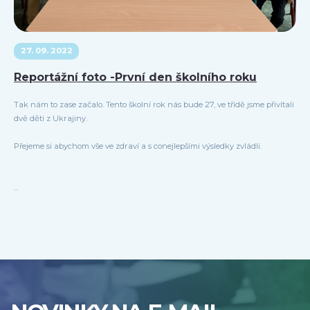
27. 09. 2022
Reportážní foto -První den školního roku
Tak nám to zase začalo. Tento školní rok nás bude 27, ve třídě jsme přivítali
dvě děti z Ukrajiny.
Přejeme si abychom vše ve zdraví a s conejlepšími výsledky zvládli.
...