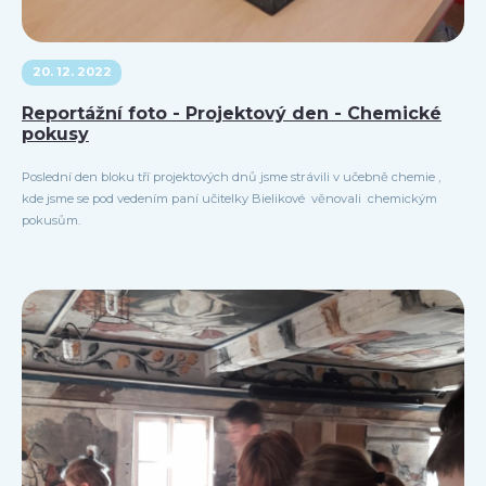
20. 12. 2022
Reportážní foto - Projektový den - Chemické
pokusy
Poslední den bloku tří projektových dnů jsme strávili v učebně chemie ,
kde jsme se pod vedením paní učitelky Bielikové věnovali chemickým
pokusům.