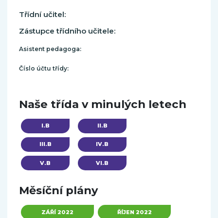
Třídní učitel:
Zástupce třídního učitele:
Asistent pedagoga:
Číslo účtu třídy:
Naše třída v minulých letech
I.B
II.B
III.B
IV.B
V.B
VI.B
Měsíční plány
ZÁŘÍ 2022
ŘÍJEN 2022