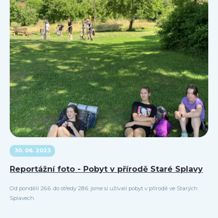
30. 06. 2023
Reportážní foto - Pobyt v přírodě Staré Splavy
Od pondělí 26.6. do středy 28.6. jsme si užívali pobyt v přírodě ve Starých
Splavech.