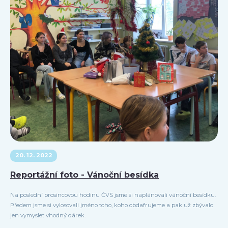
20. 12. 2022
Reportážní foto - Vánoční besídka
Na poslední prosincovou hodinu ČVS jsme si naplánovali vánoční besídku.
Předem jsme si vylosovali jméno toho, koho obdafrujeme a pak už zbývalo
jen vymyslet vhodný dárek.