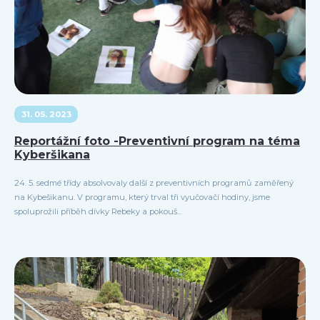
31. 05. 2023
Reportážní foto -Preventivní program na téma
Kyberšikana
24. 5. sedmé třídy absolvovaly další z preventivních programů zaměřený
na Kybešikanu. V programu, který trval tři vyučovačí hodiny, jsme
spoluprožili příběh dívky Rebeky a pokouš...