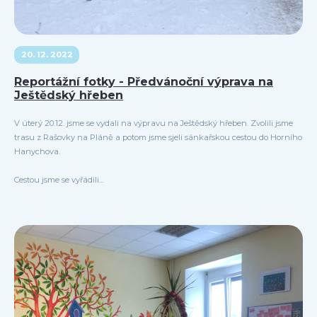
20. 12. 2022
Reportážní fotky - Předvánoční výprava na
Ještědský hřeben
V úterý 20.12. jsme se vydali na výpravu na Ještědský hřeben. Zvolili jsme
trasu z Rašovky na Pláně a potom jsme sjeli sánkařskou cestou do Horního
Hanychova.
Cestou jsme se vyřádili...