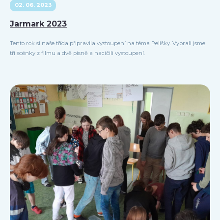
02. 06. 2023
Jarmark 2023
Tento rok si naše třída připravila vystoupení na téma Pelíšky. Vybrali jsme
tři scénky z filmu a dvě písně a nacičili vystoupení.