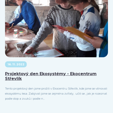
16. 11. 2022
Projektový den Ekosystémy - Ekocentrum
Střevlík
Tento projektový den jsme prožili v Ekocentru Střevlík, kde jsme se věnovali
ekosystému lesa. Zabývali jsme se zejména zvířaty, učili se , jak je rozeznat
podle stop a zvuků i podle n...