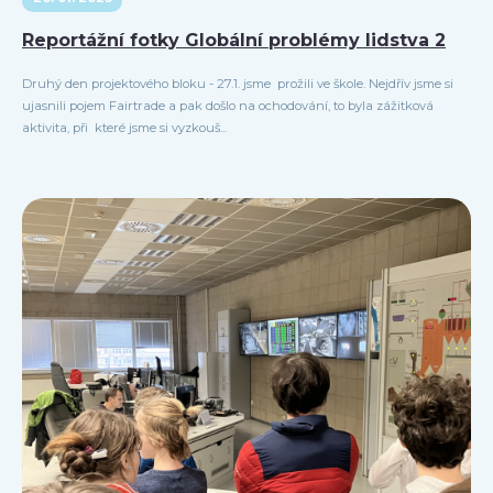
Reportážní fotky Globální problémy lidstva 2
Druhý den projektového bloku - 27.1. jsme prožili ve škole. Nejdřív jsme si
ujasnili pojem Fairtrade a pak došlo na ochodování, to byla zážitková
aktivita, při které jsme si vyzkouš...