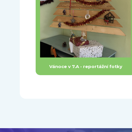
Vánoce v 7.A - reportážní fotky