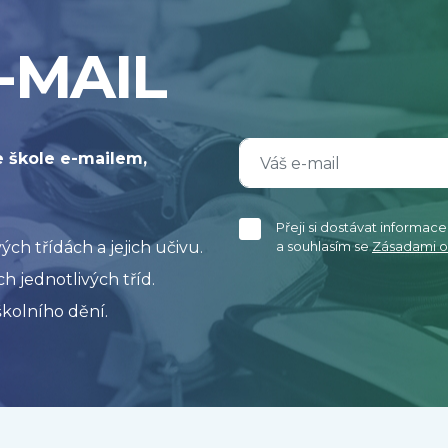
-MAIL
e škole e-mailem,
Přeji si dostávat informac
h třídách a jejich učivu.
a souhlasím se
Zásadami o
h jednotlivých tříd.
kolního dění.