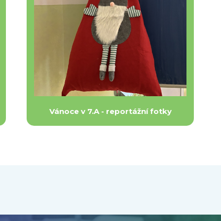
Vánoce v 7.A - reportážní fotky