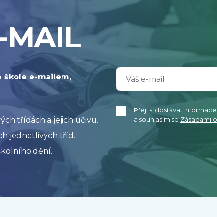
-MAIL
e škole e-mailem,
Přeji si dostávat informac
h třídách a jejich učivu.
a souhlasím se
Zásadami o
h jednotlivých tříd.
kolního dění.