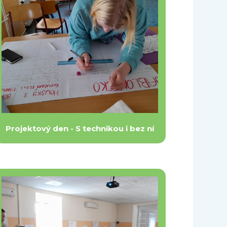
Projektový den - S technikou i bez ní