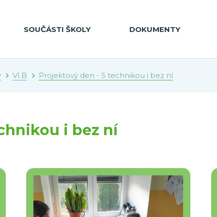
SOUČÁSTI ŠKOLY
DOKUMENTY
y
VI.B
Projektový den - S technikou i bez ní
chnikou i bez ní