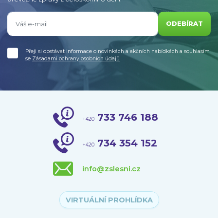
ODEBÍRAT
Přeji si dostávat informace o novinkách a akčních nabídkách a souhlasím
se
Zásadami ochrany osobních údajů
733 746 188
+420
734 354 152
+420
info@zslesni.cz
VIRTUÁLNÍ PROHLÍDKA