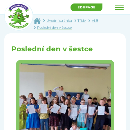
EDUPAGE
Úvodní stránka
Třídy
VI.B
Poslední den v šestce
Poslední den v šestce