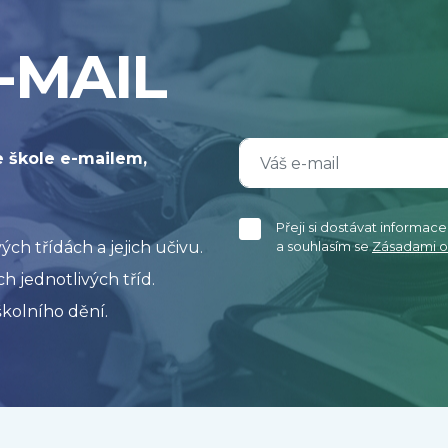
-MAIL
e škole e-mailem,
Přeji si dostávat informac
h třídách a jejich učivu.
a souhlasím se
Zásadami o
h jednotlivých tříd.
kolního dění.