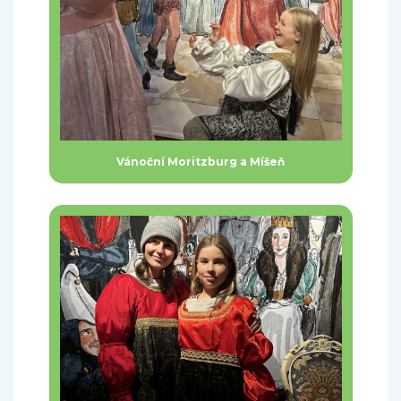
Vánoční Moritzburg a Míšeň