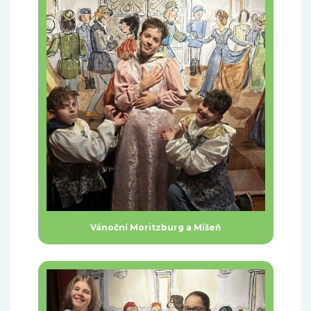
Vánoční Moritzburg a Míšeň