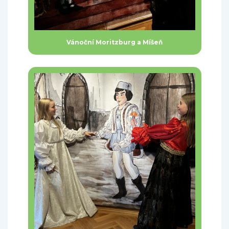
Vánoční Moritzburg a Míšeň