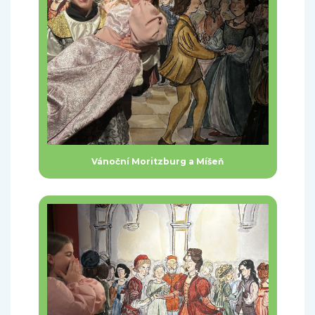
Vánoční Moritzburg a Míšeň