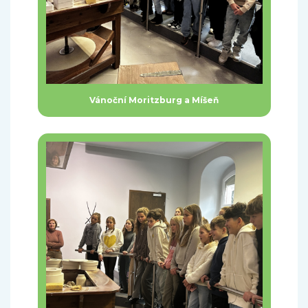
Vánoční Moritzburg a Míšeň