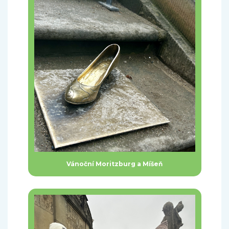
Vánoční Moritzburg a Míšeň