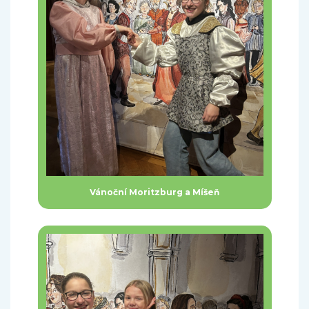
Vánoční Moritzburg a Míšeň