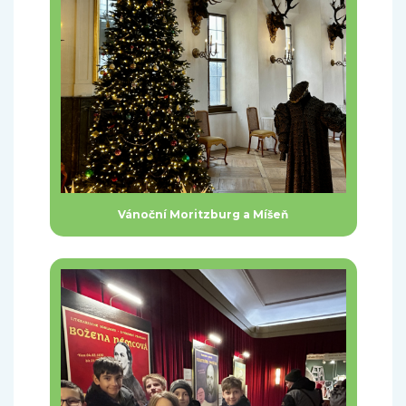
Vánoční Moritzburg a Míšeň