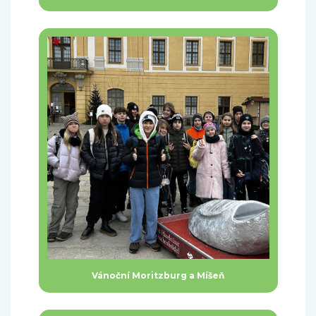
Vánoční Moritzburg a Míšeň