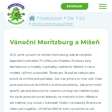
EDUPAGE
Úvodní stránka
Třídy
VI.A
Vánoční Moritzburg a Míšeň
Vánoční Moritzburg a Míšeň
16.12. jsme vyrazili na zámek Moritzburg, kde se natáčela
legendární pohádka Tři oříšky pro Popelku.Prostory byly
dechberoucí a modely z pohádky nádherné. Někteří z nás si
modely i přímo vyzkoušeli. Škoda jen, že počasí nebylo jako
právě ze zmiňované pohádky. Ale i tak jsme si to moc užili. Dále
jsme pokračovali do Míšně a známe porcelánky, kde jsme mohli
spatřit, jak pod šikovnýma rukama vznikají tak nádherná díla.
Na závěr jsme ochutnali dobroty na místních trzích. Někdo si
dal trdelník, jiný ovoce v čokoládě. Došlo i na klasický Bratwurst
nebo rybí nugetky. Už teď se těšíme, kam vyrazíme za rok...