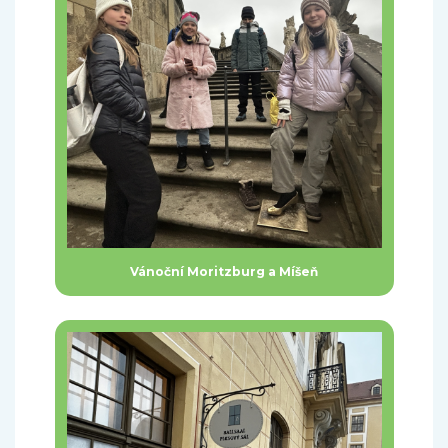
Vánoční Moritzburg a Míšeň