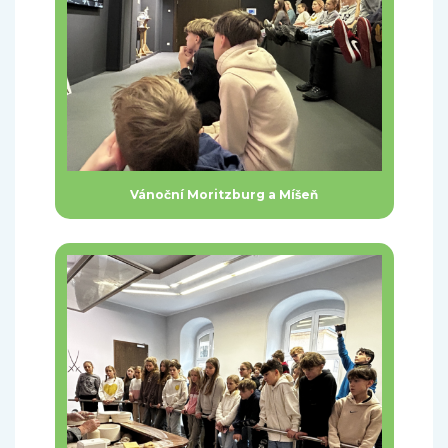
Vánoční Moritzburg a Míšeň