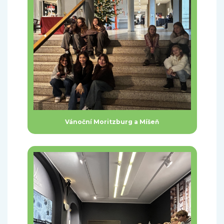
Vánoční Moritzburg a Míšeň