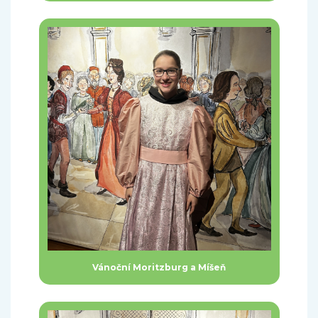
Vánoční Moritzburg a Míšeň