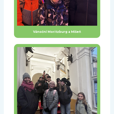
Vánoční Moritzburg a Míšeň