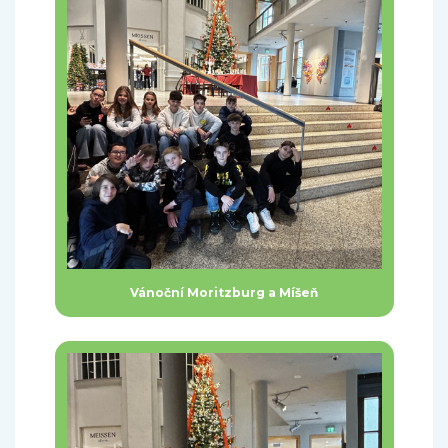
Vánoční Moritzburg a Míšeň