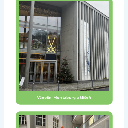
Vánoční Moritzburg a Míšeň