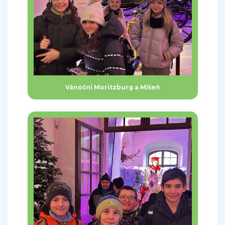
Vánoční Moritzburg a Míšeň