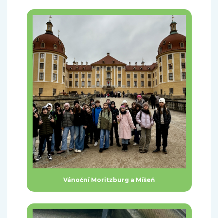
Vánoční Moritzburg a Míšeň