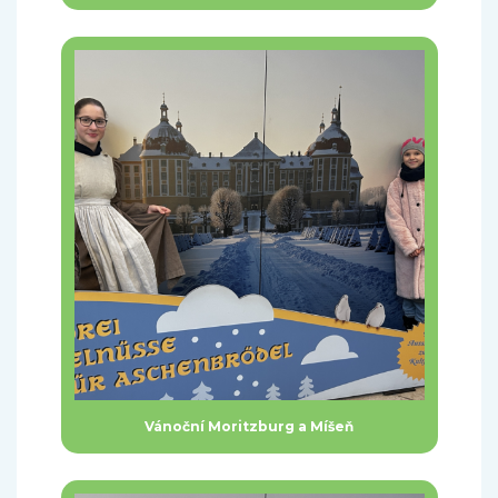
Vánoční Moritzburg a Míšeň