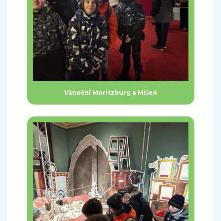
Vánoční Moritzburg a Míšeň