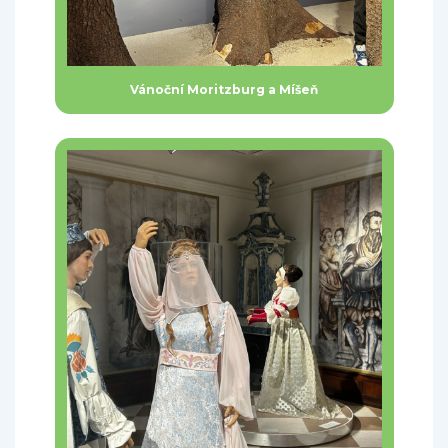
Vánoční Moritzburg a Míšeň