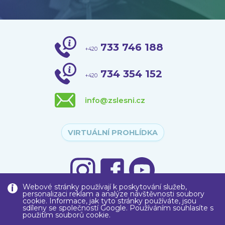
733 746 188
+420
734 354 152
+420
info@zslesni.cz
VIRTUÁLNÍ PROHLÍDKA
Webové stránky používají k poskytování služeb,
personalizaci reklam a analýze návštěvnosti soubory
cookie. Informace, jak tyto stránky používáte, jsou
sdíleny se společností Google. Používáním souhlasíte s
použitím souborů cookie.