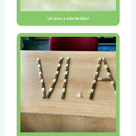
Už jsou z nás šesťáci