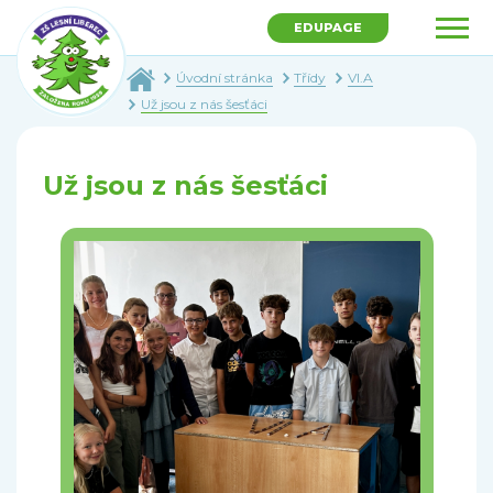
EDUPAGE
Úvodní stránka
Třídy
VI.A
Už jsou z nás šesťáci
Už jsou z nás šesťáci