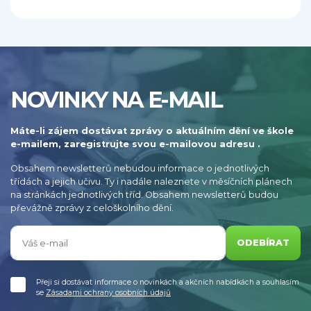
NOVINKY NA E-MAIL
Máte-li zájem dostávat zprávy o aktuálním dění ve škole
e-mailem, zaregistrujte svou e-mailovou adresu .
Obsahem newsletterů nebudou informace o jednotlivých
třídách a jejich učivu. Ty i nadále naleznete v měsíčních plánech
na stránkách jednotlivých tříd. Obsahem newsletterů budou
převážně zprávy z celoškolního dění.
ODEBÍRAT
Přeji si dostávat informace o novinkách a akčních nabídkách a souhlasím
se
Zásadami ochrany osobních údajů