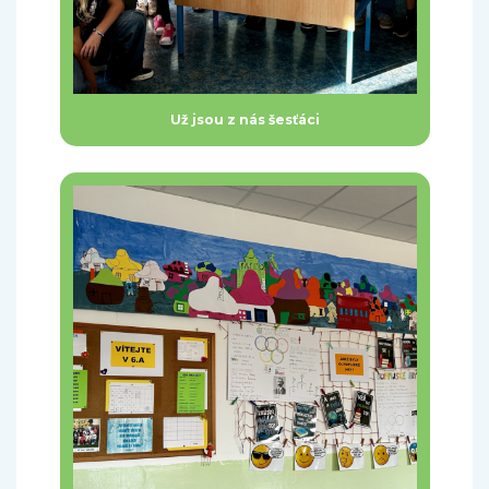
Už jsou z nás šesťáci