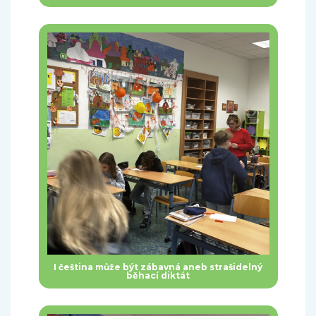
I čeština může být zábavná aneb strašidelný
běhací diktát