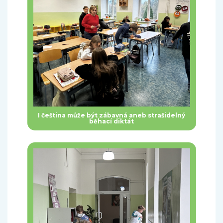
I čeština může být zábavná aneb strašidelný
běhací diktát