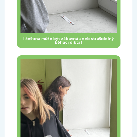
I čeština může být zábavná aneb strašidelný
běhací diktát