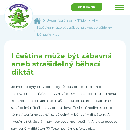
EDUPAGE
Úvodní stránka
Třídy
VI.A
I čeština může být zábavná aneb strašidelný
běhací diktát
I čeština může být zábavná
aneb strašidelný běhací
diktát
Jednou to byly pravopisné dýně, pak práce s textem o
halloweenu a dušičkách. Vymýšleli jsme také podstatná jména
konkrétní a abstraktní se strašidelnou tématikou, psali jsme
strašidelný příběh na vybraná slova. Poslední hodinu s touto
tématikou jsme završili strašidelným běhacím diktátem. A
musíme říct, že elán nám opravdu nechyběl :-). A jak to bude se
samotným diktátem?? To se necháme překvapit....