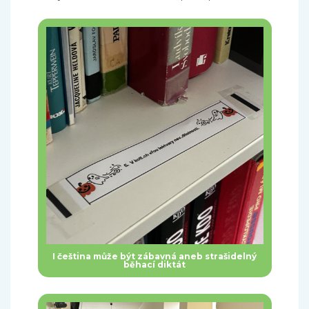
I čeština může být zábavná aneb strašidelný
běhací diktát