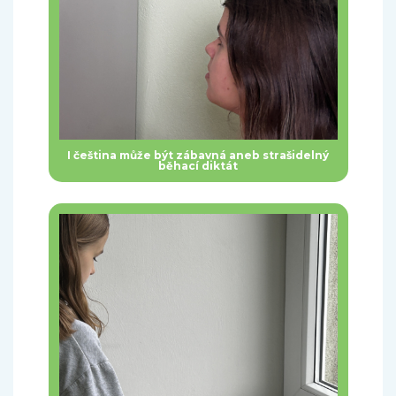
I čeština může být zábavná aneb strašidelný
běhací diktát