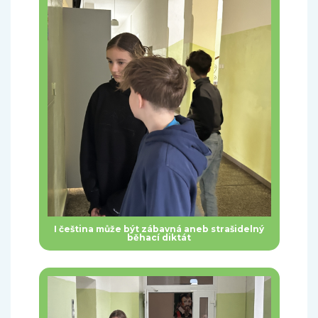
I čeština může být zábavná aneb strašidelný
běhací diktát