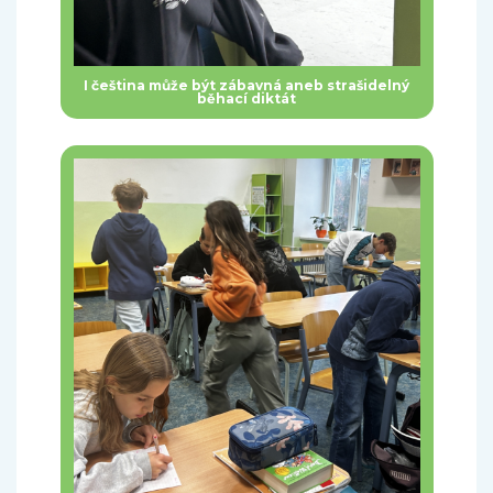
I čeština může být zábavná aneb strašidelný
běhací diktát