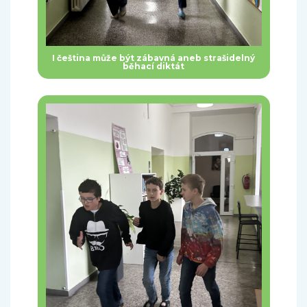
I čeština může být zábavná aneb strašidelný
běhací diktát