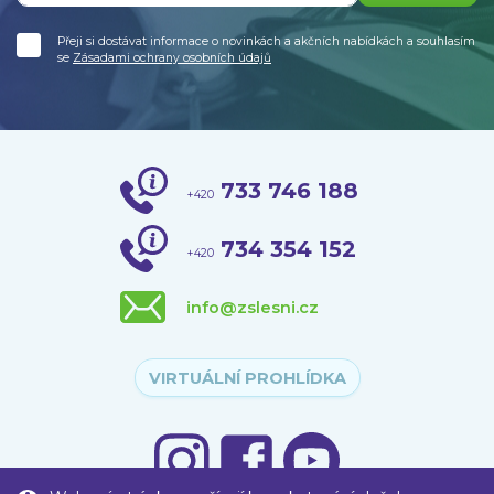
Přeji si dostávat informace o novinkách a akčních nabídkách a souhlasím
se
Zásadami ochrany osobních údajů
733 746 188
+420
734 354 152
+420
info@zslesni.cz
VIRTUÁLNÍ PROHLÍDKA