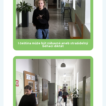
I čeština může být zábavná aneb strašidelný
běhací diktát