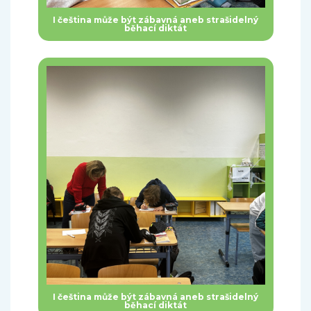
I čeština může být zábavná aneb strašidelný
běhací diktát
I čeština může být zábavná aneb strašidelný
běhací diktát