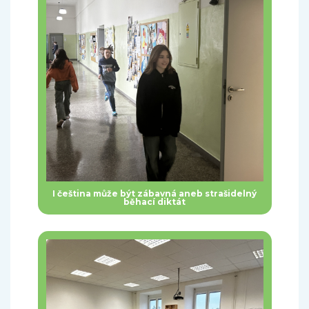
I čeština může být zábavná aneb strašidelný
běhací diktát