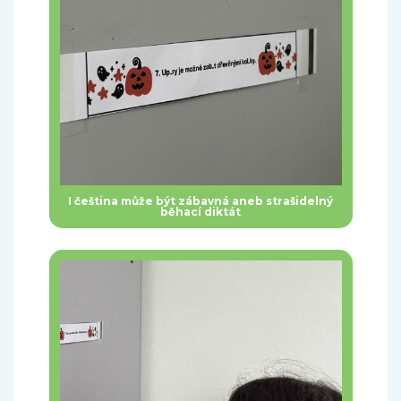
I čeština může být zábavná aneb strašidelný
běhací diktát