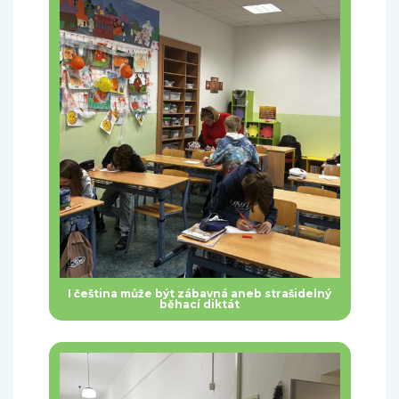
I čeština může být zábavná aneb strašidelný
běhací diktát