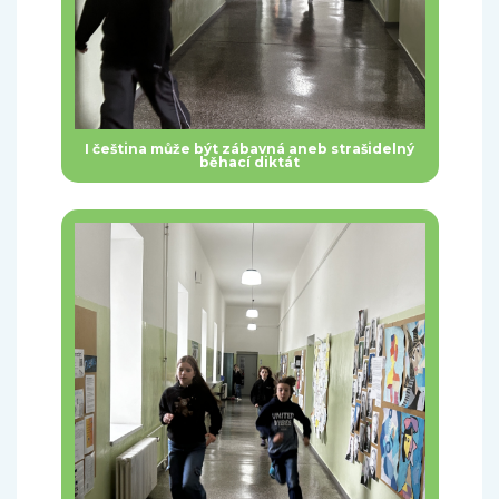
I čeština může být zábavná aneb strašidelný
běhací diktát