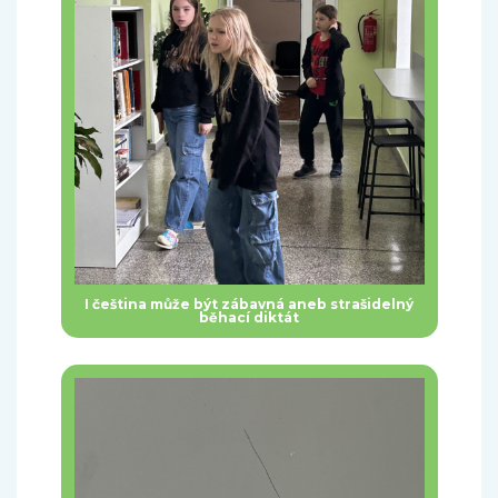
I čeština může být zábavná aneb strašidelný
běhací diktát