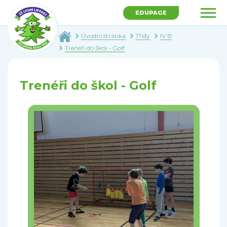
EDUPAGE
Úvodní stránka
Třídy
IV.B
Trenéři do škol - Golf
Trenéři do škol - Golf