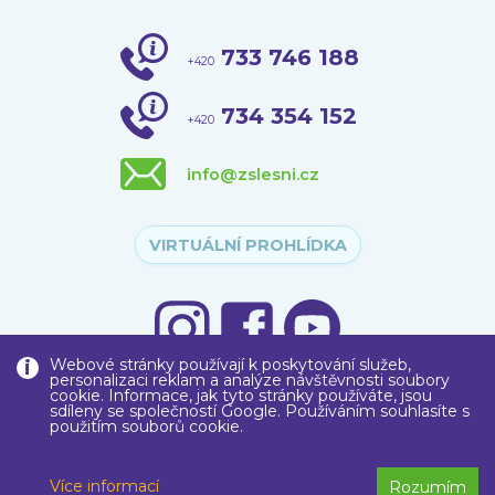
733 746 188
+420
734 354 152
+420
info@zslesni.cz
VIRTUÁLNÍ PROHLÍDKA
Webové stránky používají k poskytování služeb,
personalizaci reklam a analýze návštěvnosti soubory
cookie. Informace, jak tyto stránky používáte, jsou
sdíleny se společností Google. Používáním souhlasíte s
použitím souborů cookie.
Copyright © 2020
Základní škola
, Liberec, Lesní 575/12, příspěvková
organizace
Více informací
Rozumím