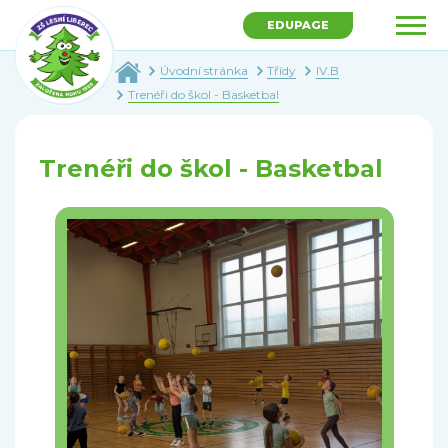
EDUPAGE
Úvodní stránka
Třídy
IV.B
Trenéři do škol - Basketbal
Trenéři do škol - Basketbal