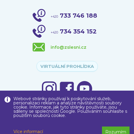
733 746 188
+420
734 354 152
+420
info@zslesni.cz
VIRTUÁLNÍ PROHLÍDKA
Webové stránky používají k poskytování služeb,
personalizaci reklam a analýze návštěvnosti soubory
cookie. Informace, jak tyto stránky používáte, jsou
sdíleny se společností Google. Používáním souhlasíte s
použitím souborů cookie.
Copyright © 2020
Základní škola
, Liberec, Lesní 575/12, příspěvková
organizace
Více informací
Rozumím