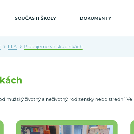
SOUČÁSTI ŠKOLY
DOKUMENTY
y
III.A
Pracujeme ve skupinkách
nkách
 rod mužský životný a neživotný, rod ženský nebo střední. Velm