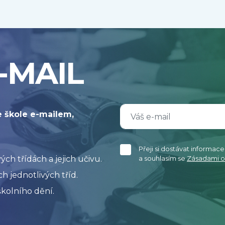
-MAIL
e škole e-mailem,
Přeji si dostávat informac
h třídách a jejich učivu.
a souhlasím se
Zásadami o
h jednotlivých tříd.
kolního dění.