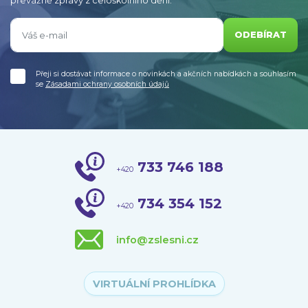
převážně zprávy z celoškolního dění.
ODEBÍRAT
Přeji si dostávat informace o novinkách a akčních nabídkách a souhlasím
se
Zásadami ochrany osobních údajů
733 746 188
+420
734 354 152
+420
info@zslesni.cz
VIRTUÁLNÍ PROHLÍDKA