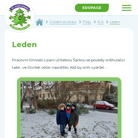
EDUPAGE
Úvodní stránka
Třídy
III.A
Leden
Leden
Pracovní činnosti s paní učitelkou Šárkou se povedly sněhuláčci
také...ve čtvrtek večer nasněžilo. Kéž by sníh vydržel...