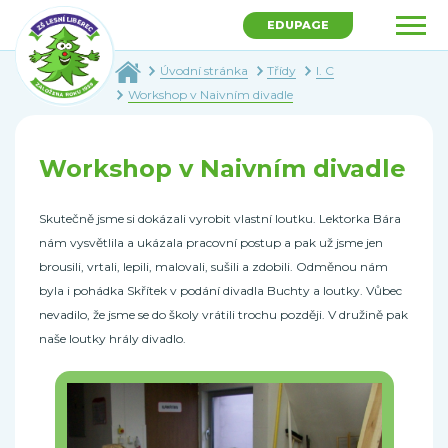
EDUPAGE
Úvodní stránka
Třídy
I. C
Workshop v Naivním divadle
Workshop v Naivním divadle
Skutečně jsme si dokázali vyrobit vlastní loutku. Lektorka Bára
nám vysvětlila a ukázala pracovní postup a pak už jsme jen
brousili, vrtali, lepili, malovali, sušili a zdobili. Odměnou nám
byla i pohádka Skřítek v podání divadla Buchty a loutky. Vůbec
nevadilo, že jsme se do školy vrátili trochu později. V družině pak
naše loutky hrály divadlo.