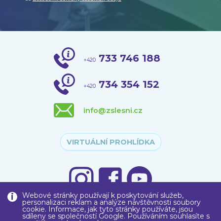
733 746 188
+420
734 354 152
+420
info@zslesni.cz
VIRTUÁLNÍ PROHLÍDKA
Webové stránky používají k poskytování služeb,
personalizaci reklam a analýze návštěvnosti soubory
cookie. Informace, jak tyto stránky používáte, jsou
sdíleny se společností Google. Používáním souhlasíte s