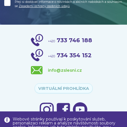
Přeji si dostávat informace o novinkách a akčních nabídkách a souhlasím
se
Zásadami ochrany osobních údajů
733 746 188
+420
734 354 152
+420
info@zslesni.cz
VIRTUÁLNÍ PROHLÍDKA
Webové stránky používají k poskytování služeb,
personalizaci reklam a analýze návštěvnosti soubory