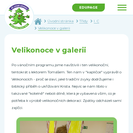
EDUPAGE
Úvodní stránka
Třídy
I. C
Velikonoce v galerii
Velikonoce v galerii
Po vánočním programu jsme navštívili i ten velikonoční,
tentokrát s lektorem Tomášem. Ten nám v "kapličce" vyprávěl o
Velikonocích - proč se slaví, jaké tradiční zvyky dodržujeme i
biblický příběh o ukřižování Krista. Nejvíc se nám líbilo v
takzvané "kotelně" neboli dílně, která je vybavená vším, co je
potřeba k výrobě velikonočních dekorací. Zpátky odcházeli samí
zajíčci.