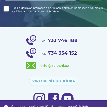
Přeji si dostávat informace o novinkách a akčních nabídkách a souhlasím
se
Zásadami ochrany osobních údajů
733 746 188
+420
734 354 152
+420
info@zslesni.cz
VIRTUÁLNÍ PROHLÍDKA
Webové stránky používají k poskytování služeb,