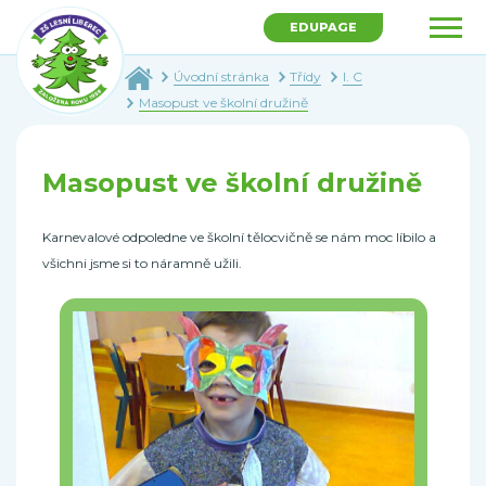
EDUPAGE
Úvodní stránka
Třídy
I. C
Masopust ve školní družině
Masopust ve školní družině
Karnevalové odpoledne ve školní tělocvičně se nám moc líbilo a
všichni jsme si to náramně užili.