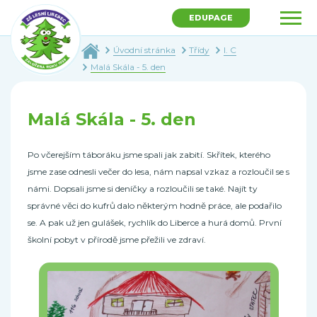
EDUPAGE
Úvodní stránka
Třídy
I. C
Malá Skála - 5. den
Malá Skála - 5. den
Po včerejším táboráku jsme spali jak zabití. Skřítek, kterého
jsme zase odnesli večer do lesa, nám napsal vzkaz a rozloučil se s
námi. Dopsali jsme si deníčky a rozloučili se také. Najít ty
správné věci do kufrů dalo některým hodně práce, ale podařilo
se. A pak už jen gulášek, rychlík do Liberce a hurá domů. První
školní pobyt v přírodě jsme přežili ve zdraví.