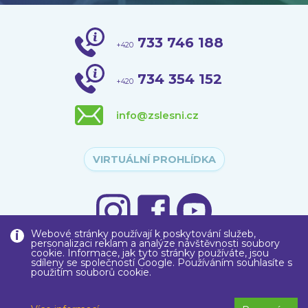
733 746 188
+420
734 354 152
+420
info@zslesni.cz
VIRTUÁLNÍ PROHLÍDKA
Webové stránky používají k poskytování služeb,
personalizaci reklam a analýze návštěvnosti soubory
cookie. Informace, jak tyto stránky používáte, jsou
sdíleny se společností Google. Používáním souhlasíte s
použitím souborů cookie.
Copyright © 2020
Základní škola
, Liberec, Lesní 575/12, příspěvková
organizace