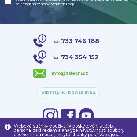
se
Zásadami ochrany osobních údajů
733 746 188
+420
734 354 152
+420
info@zslesni.cz
VIRTUÁLNÍ PROHLÍDKA
Webové stránky používají k poskytování služeb,
personalizaci reklam a analýze návštěvnosti soubory
cookie. Informace, jak tyto stránky používáte, jsou