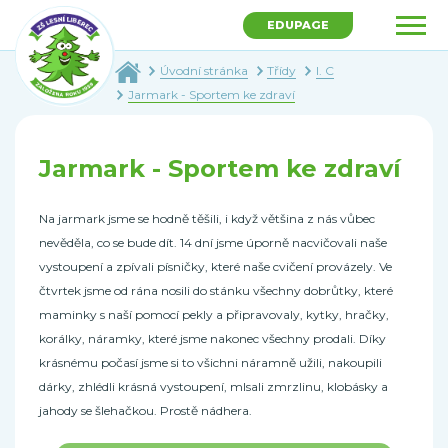
EDUPAGE
Úvodní stránka
Třídy
I. C
Jarmark - Sportem ke zdraví
Jarmark - Sportem ke zdraví
Na jarmark jsme se hodně těšili, i když většina z nás vůbec
nevěděla, co se bude dít. 14 dní jsme úporně nacvičovali naše
vystoupení a zpívali písničky, které naše cvičení provázely. Ve
čtvrtek jsme od rána nosili do stánku všechny dobrůtky, které
maminky s naší pomocí pekly a připravovaly, kytky, hračky,
korálky, náramky, které jsme nakonec všechny prodali. Díky
krásnému počasí jsme si to všichni náramně užili, nakoupili
dárky, zhlédli krásná vystoupení, mlsali zmrzlinu, klobásky a
jahody se šlehačkou. Prostě nádhera.