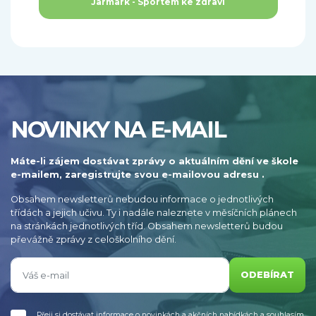
Jarmark - Sportem ke zdraví
NOVINKY NA E-MAIL
Máte-li zájem dostávat zprávy o aktuálním dění ve škole
e-mailem, zaregistrujte svou e-mailovou adresu .
Obsahem newsletterů nebudou informace o jednotlivých
třídách a jejich učivu. Ty i nadále naleznete v měsíčních plánech
na stránkách jednotlivých tříd. Obsahem newsletterů budou
převážně zprávy z celoškolního dění.
ODEBÍRAT
Přeji si dostávat informace o novinkách a akčních nabídkách a souhlasím