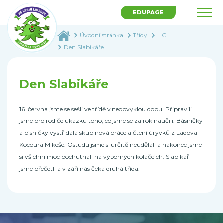
EDUPAGE
Úvodní stránka
Třídy
I. C
Den Slabikáře
Den Slabikáře
16. června jsme se sešli ve třídě v neobvyklou dobu. Připravili
jsme pro rodiče ukázku toho, co jsme se za rok naučili. Básničky
a písničky vystřídala skupinová práce a čtení úryvků z Ladova
Kocoura Mikeše. Ostudu jsme si určitě neudělali a nakonec jsme
si všichni moc pochutnali na výborných koláčcích. Slabikář
jsme přečetli a v září nás čeká druhá třída.