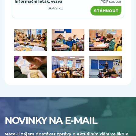
Informační leták, výzva
PDF soubor
364.9 kB
STÁHNOUT
NOVINKY NA E-MAIL
Máte-li zájem dostávat zprávy o aktuálním dění ve škole