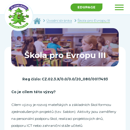
EDUPAGE
Úvodní stránka
Škola pro Evropu III
Škola pro Evropu III
Reg číslo: CZ.02.3.X/0.0/0.0/20_080/0017493
Co je cílem této výzvy?
Cílem výzvy je rozvoj mateřských a základních škol formou
zjednodušených projektů (tzv. šablon). Aktivity jsou zaměřeny
na personální podporu škol, realizaci projektových dnů,
podporu ICT nebo zahraniční stáže učitelů.