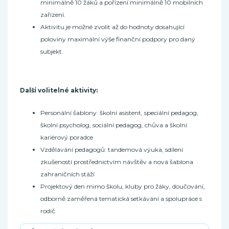
minimálně 10 žáků a pořízení minimálně 10 mobilních
zařízení.
Aktivitu je možné zvolit až do hodnoty dosahující
poloviny maximální výše finanční podpory pro daný
subjekt.
Další volitelné aktivity:
Personální šablony: školní asistent, speciální pedagog,
školní psycholog, sociální pedagog, chůva a školní
kariérový poradce
Vzdělávání pedagogů: tandemová výuka, sdílení
zkušeností prostřednictvím návštěv a nová šablona
zahraničních stáží
Projektový den mimo školu, kluby pro žáky, doučování,
odborně zaměřená tematická setkávání a spolupráce s
rodič