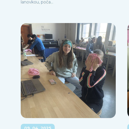
lanovkou, poča...
09. 04. 2025