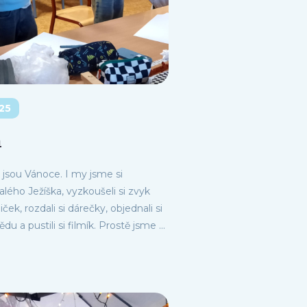
025
a
 jsou Vánoce. I my jsme si
lého Ježíška, vyzkoušeli si zvyk
ček, rozdali si dárečky, objednali si
u a pustili si filmík. Prostě jsme ...