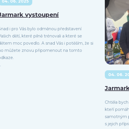
04. 06. 2025
Jarmark vystoupení
Snad i pro Vás bylo odměnou představení
Vašich dětí, které pilně trénovali a které se
dětem moc povedlo. A snad Vás i potěším, že si
ho můžete znovu připomenout na tomto
odkaze.
.
04. 06. 2
Jarmark
Chtěla byc
kteří pomáha
samotným p
s jejich pří