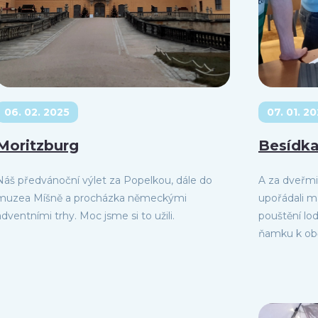
06. 02. 2025
07. 01. 2
Moritzburg
Besídk
Náš předvánoční výlet za Popelkou, dále do
A za dveřmi
muzea Míšně a procházka německými
upořádali ma
adventními trhy. Moc jsme si to užili.
pouštění lodi
ňamku k oběd