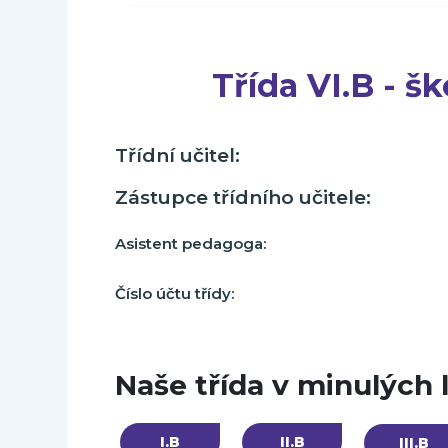
Třída VI.B - š
Třídní učitel:
Zástupce třídního učitele:
Asistent pedagoga:
Číslo účtu třídy:
Naše třída v minulých 
I.B
II.B
III.B