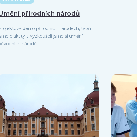
Umění přírodních národů
Projektový den o přírodních národech, tvořili
jsme plakáty a vyzkoušeli jsme si umění
původních národů.