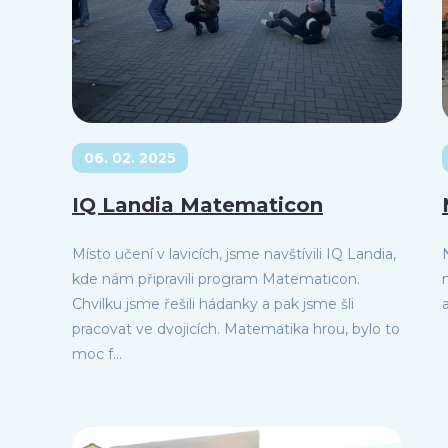
06. 02. 2025
IQ Landia Matematicon
Místo učení v lavicích, jsme navštívili IQ Landia,
kde nám připravili program Matematicon.
Chvilku jsme řešili hádanky a pak jsme šli
pracovat ve dvojicích. Matematika hrou, bylo to
moc f...