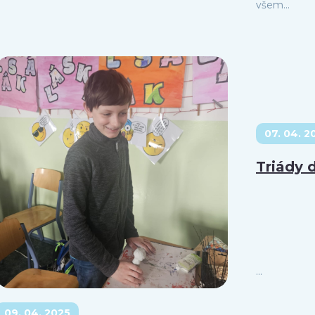
všem...
07. 04. 2
Triády 
...
09. 04. 2025