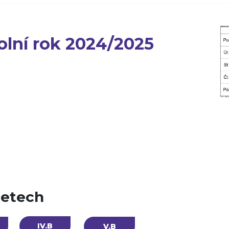
kolní rok 2024/2025
letech
IV.B
V.B