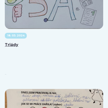
18. 03. 2024
Triády
...