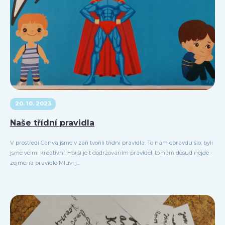
20. 10. 2023
Naše třídní pravidla
V prostředí Canva jsme v září tvořili třídní pravidla. To nám opravdu šlo, byli
jsme velmi kreativní. Horší je t dodržováním pravidel, to nám dosud nejde -
zejména pravidlo Mluví j...