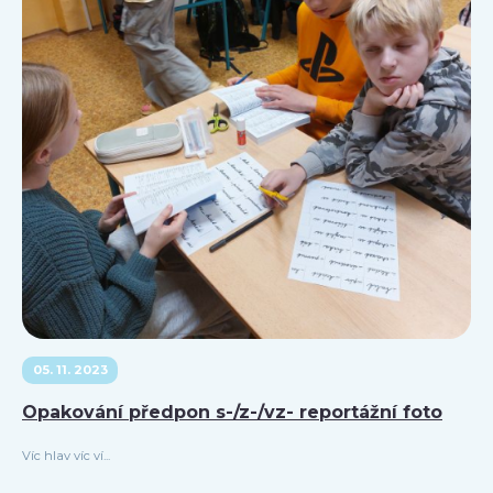
05. 11. 2023
Opakování předpon s-/z-/vz- reportážní foto
Víc hlav víc ví...