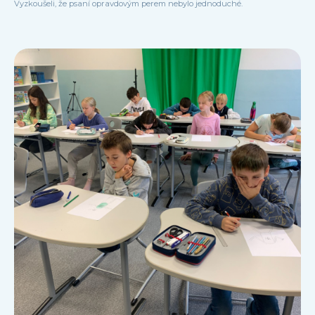
Vyzkoušeli, že psaní opravdovým perem nebylo jednoduché.