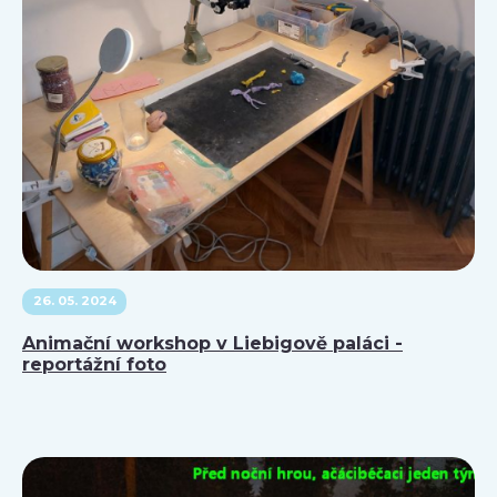
26. 05. 2024
Animační workshop v Liebigově paláci -
reportážní foto