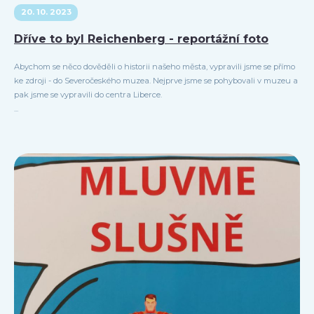
20. 10. 2023
Dříve to byl Reichenberg - reportážní foto
Abychom se něco dověděli o historii našeho města, vypravili jsme se přímo
ke zdroji - do Severočeského muzea. Nejprve jsme se pohybovali v muzeu a
pak jsme se vypravili do centra Liberce.
...