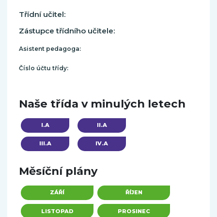
Třídní učitel:
Zástupce třídního učitele:
Asistent pedagoga:
Číslo účtu třídy:
Naše třída v minulých letech
I.A
II.A
IV.A
III.A
Měsíční plány
ZÁŘÍ
ŘÍJEN
LISTOPAD
PROSINEC