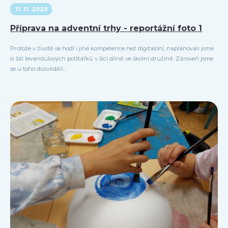
11. 11. 2023
Příprava na adventní trhy - reportážní foto 1
Protože v životě se hodí i jiné kompetence než digitáloní, naplánovali jsme
si šití levandulových polštářků v šicí dílně ve školní družině. Zároveň jsme
se u toho dozvěděli...