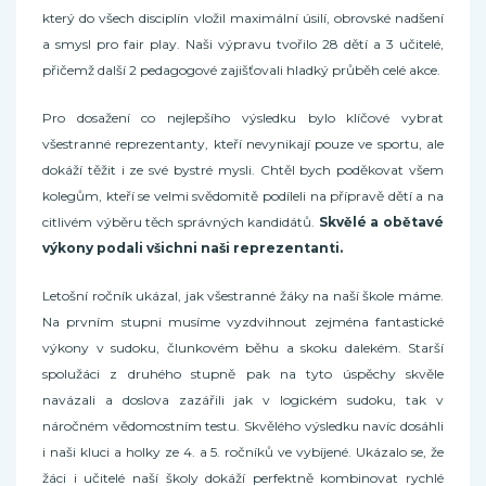
který do všech disciplín vložil maximální úsilí, obrovské nadšení
a smysl pro fair play. Naši výpravu tvořilo 28 dětí a 3 učitelé,
přičemž další 2 pedagogové zajišťovali hladký průběh celé akce.
Pro dosažení co nejlepšího výsledku bylo klíčové vybrat
všestranné reprezentanty, kteří nevynikají pouze ve sportu, ale
dokáží těžit i ze své bystré mysli. Chtěl bych poděkovat všem
kolegům, kteří se velmi svědomitě podíleli na přípravě dětí a na
citlivém výběru těch správných kandidátů.
Skvělé a obětavé
výkony podali všichni naši reprezentanti.
Letošní ročník ukázal, jak všestranné žáky na naší škole máme.
Na prvním stupni musíme vyzdvihnout zejména fantastické
výkony v sudoku, člunkovém běhu a skoku dalekém. Starší
spolužáci z druhého stupně pak na tyto úspěchy skvěle
navázali a doslova zazářili jak v logickém sudoku, tak v
náročném vědomostním testu. Skvělého výsledku navíc dosáhli
i naši kluci a holky ze 4. a 5. ročníků ve vybíjené. Ukázalo se, že
žáci i učitelé naší školy dokáží perfektně kombinovat rychlé