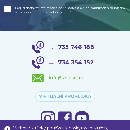
Přeji si dostávat informace o novinkách a akčních nabídkách a souhlasím
se
Zásadami ochrany osobních údajů
733 746 188
+420
734 354 152
+420
info@zslesni.cz
VIRTUÁLNÍ PROHLÍDKA
Webové stránky používají k poskytování služeb,