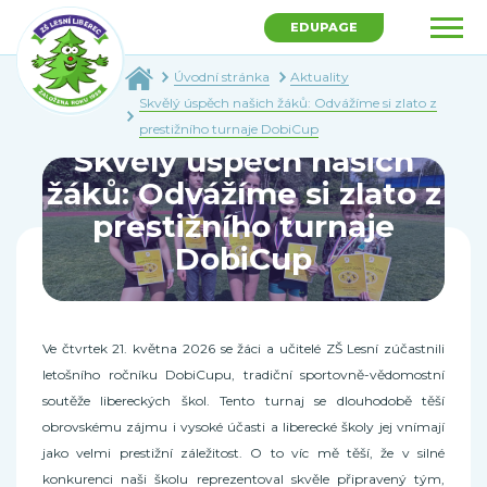
EDUPAGE
Úvodní stránka
Aktuality
Skvělý úspěch našich žáků: Odvážíme si zlato z
prestižního turnaje DobiCup
Skvělý úspěch našich
žáků: Odvážíme si zlato z
prestižního turnaje
DobiCup
Ve čtvrtek 21. května 2026 se žáci a učitelé ZŠ Lesní zúčastnili
letošního ročníku DobiCupu, tradiční sportovně-vědomostní
soutěže libereckých škol. Tento turnaj se dlouhodobě těší
obrovskému zájmu i vysoké účasti a liberecké školy jej vnímají
jako velmi prestižní záležitost. O to víc mě těší, že v silné
konkurenci naši školu reprezentoval skvěle připravený tým,