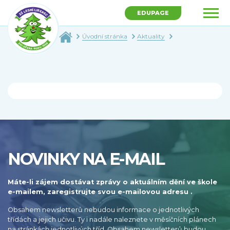
EDUPAGE
Úvodní stránka
Aktuality
NOVINKY NA E-MAIL
Máte-li zájem dostávat zprávy o aktuálním dění ve škole
e-mailem, zaregistrujte svou e-mailovou adresu .
Obsahem newsletterů nebudou informace o jednotlivých
třídách a jejich učivu. Ty i nadále naleznete v měsíčních plánech
na stránkách jednotlivých tříd. Obsahem newsletterů budou