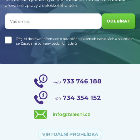
převážně zprávy z celoškolního dění.
ODEBÍRAT
Přeji si dostávat informace o novinkách a akčních nabídkách a souhlasím
se
Zásadami ochrany osobních údajů
733 746 188
+420
734 354 152
+420
info@zslesni.cz
VIRTUÁLNÍ PROHLÍDKA