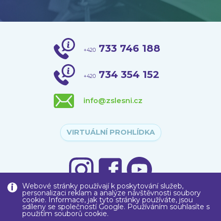
733 746 188
+420
734 354 152
+420
info@zslesni.cz
VIRTUÁLNÍ PROHLÍDKA
Webové stránky používají k poskytování služeb,
personalizaci reklam a analýze návštěvnosti soubory
cookie. Informace, jak tyto stránky používáte, jsou
sdíleny se společností Google. Používáním souhlasíte s
použitím souborů cookie.