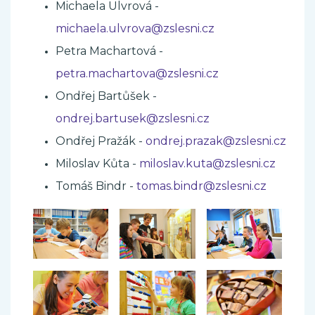
Michaela Ulvrová
-
michaela.ulvrova@zslesni.cz
Petra Machartová
-
petra.machartova@zslesni.cz
Ondřej Bartůšek
-
ondrej.bartusek@zslesni.cz
Ondřej Pražák
-
ondrej.prazak@zslesni.cz
Miloslav Kůta
-
miloslav.kuta@zslesni.cz
Tomáš Bindr
-
tomas.bindr@zslesni.cz