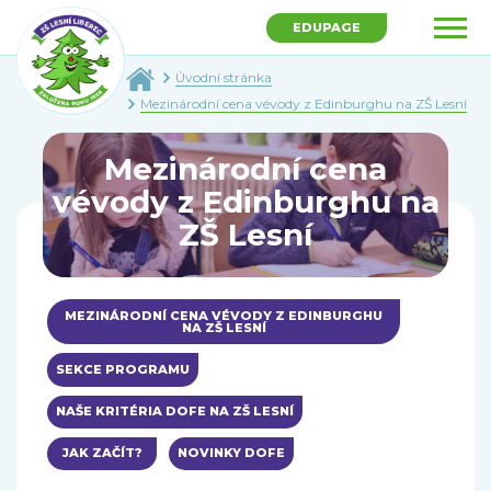
EDUPAGE
Úvodní stránka
Mezinárodní cena vévody z Edinburghu na ZŠ Lesní
Mezinárodní cena
vévody z Edinburghu na
ZŠ Lesní
MEZINÁRODNÍ CENA VÉVODY Z EDINBURGHU
NA ZŠ LESNÍ
SEKCE PROGRAMU
NAŠE KRITÉRIA DOFE NA ZŠ LESNÍ
JAK ZAČÍT?
NOVINKY DOFE