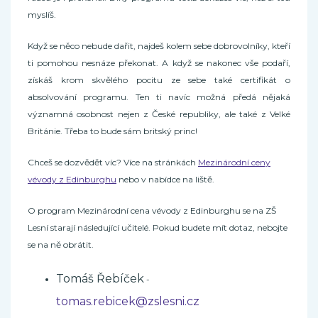
myslíš.
Když se něco nebude dařit, najdeš kolem sebe dobrovolníky, kteří
ti pomohou nesnáze překonat. A když se nakonec vše podaří,
získáš krom skvělého pocitu ze sebe také certifikát o
absolvování programu. Ten ti navíc možná předá nějaká
významná osobnost nejen z České republiky, ale také z Velké
Británie. Třeba to bude sám britský princ!
Chceš se dozvědět víc? Více na stránkách
Mezinárodní ceny
vévody z Edinburghu
nebo v nabídce na liště.
O program Mezinárodní cena vévody z Edinburghu se na ZŠ
Lesní starají následující učitelé. Pokud budete mít dotaz, nebojte
se na ně obrátit.
Tomáš Řebíček
-
tomas.rebicek@zslesni.cz