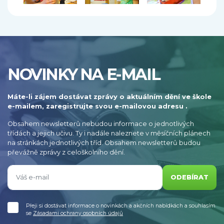
NOVINKY NA E-MAIL
Máte-li zájem dostávat zprávy o aktuálním dění ve škole
e-mailem, zaregistrujte svou e-mailovou adresu .
Obsahem newsletterů nebudou informace o jednotlivých
třídách a jejich učivu. Ty i nadále naleznete v měsíčních plánech
na stránkách jednotlivých tříd. Obsahem newsletterů budou
převážně zprávy z celoškolního dění.
ODEBÍRAT
Přeji si dostávat informace o novinkách a akčních nabídkách a souhlasím
se
Zásadami ochrany osobních údajů