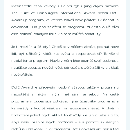
Mezinárodní cena vévody z Edinburghu (anglickým názvem
The Duke of Edinburgh’s International Award neboli DofE
Award) je program, ve kterém získáš nové přátele, zkušenosti a
dovednosti. Od jeho založení se programu zúčastnilo už přes
osm milionů mladých lidí a k nim se můžeš přidat i ty.
Je ti mezi 14 a 25 lety? Chceš se v něčem zlepšit, poznat nové
lidi, být užitečný, vidět kus světa a zasportovat si? To vše ti
nabízí tento program. Navíc v něm lépe poznáš svoji osobnost,
naučíš se spoustu nových věcí, odneseš si skvělé zážitky a získáš
nové přátele.
DofE Award je především osobní výzvou, takže v programu
nesoutěžíš s nikým jiným než sám se sebou. Na cestě
programem budeš sice potkávat i jiné účastníky programu a
kamarády, nikdo tě však s nimi nebude srovnávat. V plnění i
hodnocení jednotlivých aktivit totiž vždy jde jen o tebe a o to,
abys našel hranice svých možností – a s pomocí zkušených
rádců je i překonal. Díky programu totiž dokážeš víc, než si teď